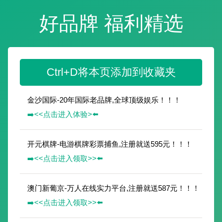
好品牌 福利精选
Ctrl+D将本页添加到收藏夹
金沙国际-20年国际老品牌,全球顶级娱乐！！！
➡️<<点击进入体验>⬅️
开元棋牌-电游棋牌彩票捕鱼,注册就送595元！！！
➡️<<点击进入领取>>⬅️
澳门新葡京-万人在线实力平台,注册就送587元！！！
➡️<<点击进入领取>>⬅️