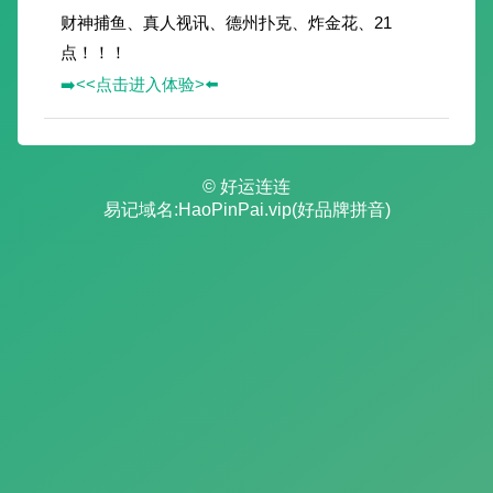
财神捕鱼、真人视讯、德州扑克、炸金花、21
点！！！
➡️<<点击进入体验>⬅️
© 好运连连
易记域名:HaoPinPai.vip(好品牌拼音)